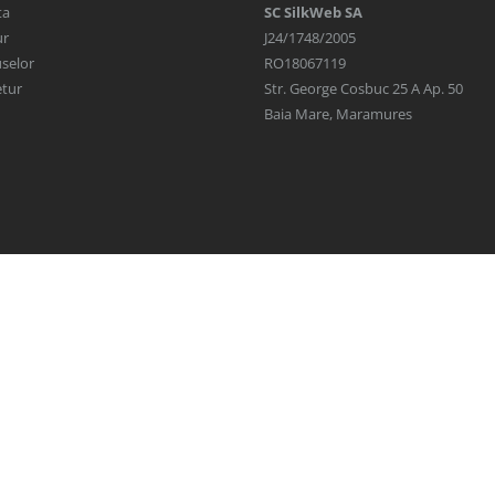
ta
SC SilkWeb SA
ur
J24/1748/2005
selor
RO18067119
etur
Str. George Cosbuc 25 A Ap. 50
Baia Mare, Maramures