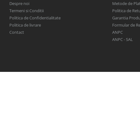
Despre noi
Metode de Pla
Termeni si Conditii
Politica de Ret
Politica de Confidentialitate
Garantia Produ
Politica de livrare
Formular de R
Contact
ANPC
ANPC - SAL