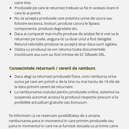
catre tine.
Produsele pe care le returnezi trebuie sa fie in aceeasi stare in
care le-ai primit.
Nu se accepta produsele care prezinta urme de uzura sau
folosire excesiva, lovituri, produse carora le lipsesc
componente, produse degradate etc.
Daca ai cumparat mai multe produse de acelasi fel si vrei sa le
returnezi pe toate, asigura-te ca doar unul a fost desigilat.
Returul celorlalte produse se accepta doar daca sunt sigilate.
Odata cu produsul se vor returna toate documentele
insotitoare asa cum au fost trimise de SC Silkweb SRL.
Consecintele returnarii / cererii de ramburs
Daca alegi sa returnezi produsele fizice, vom rambursa orice
suma pe care am primit-o de la tine nu mai tarziu de 14 zile de
la data primirii cererii de returnare.
La rambursarea costului pentru produsele online, sistemul va
suspenda automat accesul la produsul respectiv precum si la
posibilele actualizari gratuite sau bonusuri.
Te informam ca ne rezervam posibilitatea de a amana
rambursarea pana in momentul in care primim produsele sau
pana in momentul in care ne-ai furnizat dovada ca ai trimis catre