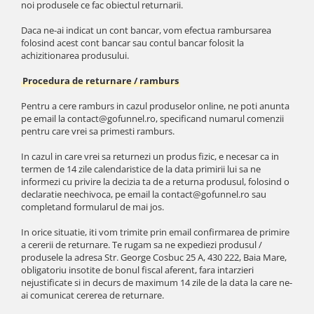
noi produsele ce fac obiectul returnarii.
Daca ne-ai indicat un cont bancar, vom efectua rambursarea
folosind acest cont bancar sau contul bancar folosit la
achizitionarea produsului.
Procedura de returnare / ramburs
Pentru a cere ramburs in cazul produselor online, ne poti anunta
pe email la contact@gofunnel.ro, specificand numarul comenzii
pentru care vrei sa primesti ramburs.
In cazul in care vrei sa returnezi un produs fizic, e necesar ca in
termen de 14 zile calendaristice de la data primirii lui sa ne
informezi cu privire la decizia ta de a returna produsul, folosind o
declaratie neechivoca, pe email la contact@gofunnel.ro sau
completand formularul de mai jos.
In orice situatie, iti vom trimite prin email confirmarea de primire
a cererii de returnare. Te rugam sa ne expediezi produsul /
produsele la adresa Str. George Cosbuc 25 A, 430 222, Baia Mare,
obligatoriu insotite de bonul fiscal aferent, fara intarzieri
nejustificate si in decurs de maximum 14 zile de la data la care ne-
ai comunicat cererea de returnare.