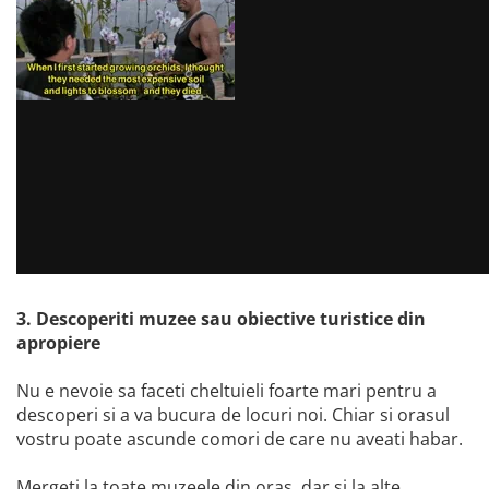
3. Descoperiti muzee sau obiective turistice din
apropiere
Nu e nevoie sa faceti cheltuieli foarte mari pentru a
descoperi si a va bucura de locuri noi. Chiar si orasul
vostru poate ascunde comori de care nu aveati habar.
Mergeti la toate muzeele din oras, dar si la alte