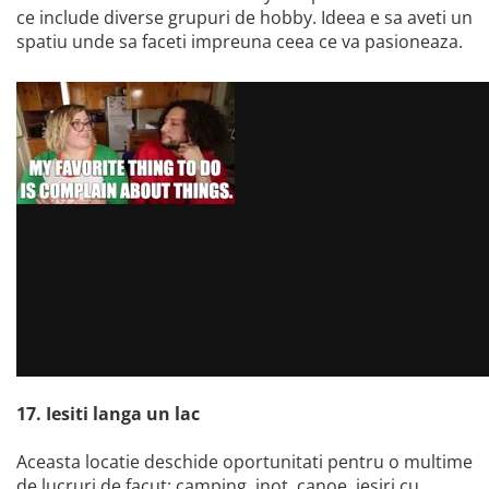
ce include diverse grupuri de hobby. Ideea e sa aveti un
spatiu unde sa faceti impreuna ceea ce va pasioneaza.
17. Iesiti langa un lac
Aceasta locatie deschide oportunitati pentru o multime
de lucruri de facut: camping, inot, canoe, iesiri cu