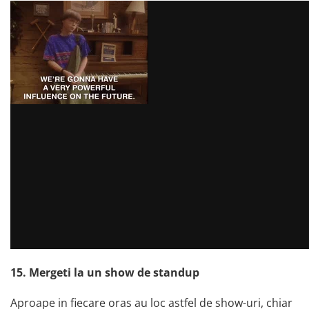
15. Mergeti la un show de standup
Aproape in fiecare oras au loc astfel de show-uri, chiar