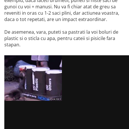
exemplu, daca faceti drumetii, puneti si niste saci de
gunoi cu voi + manusi. Nu va fi chiar atat de greu sa
reveniti in oras cu 1-2 saci plini, dar actiunea voastra,
daca o tot repetati, are un impact extraordinar.
De asemenea, vara, puteti sa pastrati la voi boluri de
plastic si o sticla cu apa, pentru cateii si pisicile fara
stapan.