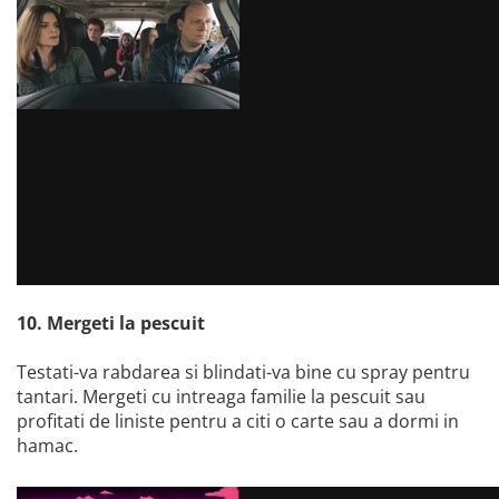
10. Mergeti la pescuit
Testati-va rabdarea si blindati-va bine cu spray pentru
tantari. Mergeti cu intreaga familie la pescuit sau
profitati de liniste pentru a citi o carte sau a dormi in
hamac.