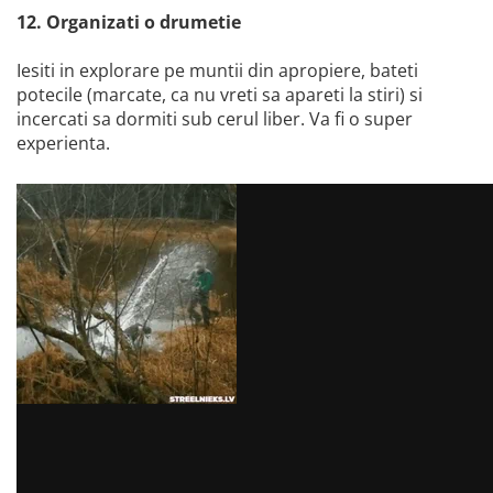
12. Organizati o drumetie
Iesiti in explorare pe muntii din apropiere, bateti
potecile (marcate, ca nu vreti sa apareti la stiri) si
incercati sa dormiti sub cerul liber. Va fi o super
experienta.