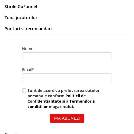
Stirile GoFunnel
Zona jucatorilor
Ponturi si recomandari
Nume
Email*
Sunt de acord cu prelucrarea datelor
personale conform
Politicii de
Confidentialitate
si a
Termenilor si
conditiilor
magazinului.
MA ABONEZ!