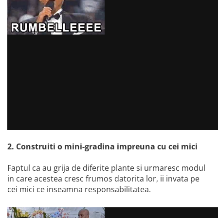
2. Construiti o mini-gradina impreuna cu cei mici
Faptul ca au grija de diferite plante si urmaresc modul
in care acestea cresc frumos datorita lor, ii invata pe
cei mici ce inseamna responsabilitatea.