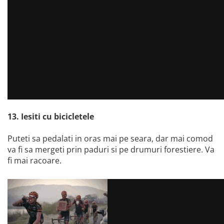
13. Iesiti cu bicicletele
Puteti sa pedalati in oras mai pe seara, dar mai comod
va fi sa mergeti prin paduri si pe drumuri forestiere. Va
fi mai racoare.