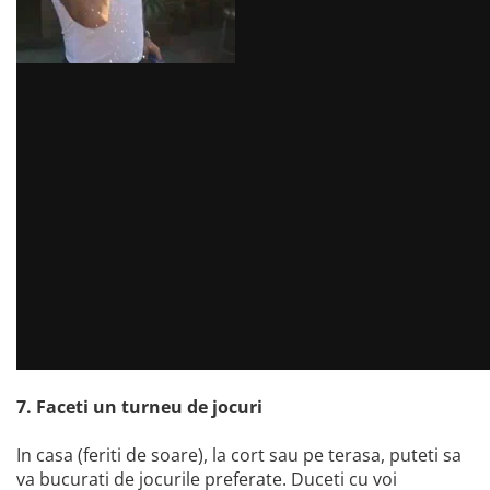
7. Faceti un turneu de jocuri
In casa (feriti de soare), la cort sau pe terasa, puteti sa
va bucurati de jocurile preferate. Duceti cu voi