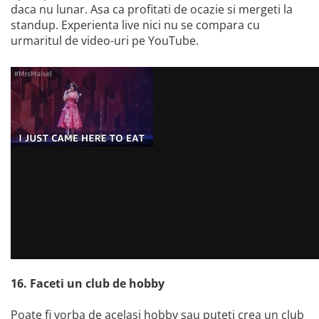
daca nu lunar. Asa ca profitati de ocazie si mergeti la
standup. Experienta live nici nu se compara cu
urmaritul de video-uri pe YouTube.
16. Faceti un club de hobby
Poate fi vorba de acelasi hobby sau puteti crea un club