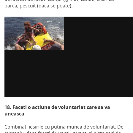
barca, pescuit (daca se poate).
18. Faceti o actiune de voluntariat care sa va
uneasca
Combinati iesirile cu putina munca de voluntariat. De