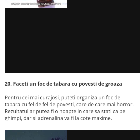
20. Faceti un foc de tabara cu povesti de groaza
Pentru cei mai curajosi, puteti organiza un foc de
tabara cu fel de fel de povesti, care de care mai horror.
Rezultatul ar putea fi o noapte in care sa stati ca pe
ghimpi, dar si adrenalina va fi la cote maxime.