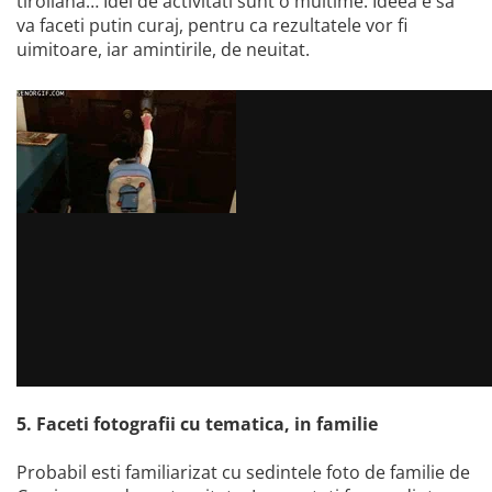
tiroliana… Idei de activitati sunt o multime. Ideea e sa
va faceti putin curaj, pentru ca rezultatele vor fi
uimitoare, iar amintirile, de neuitat.
5. Faceti fotografii cu tematica, in familie
Probabil esti familiarizat cu sedintele foto de familie de