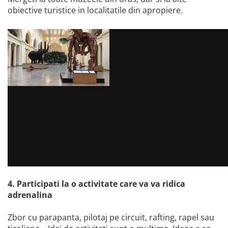
obiective turistice in localitatile din apropiere.
4. Participati la o activitate care va va ridica
adrenalina
Zbor cu parapanta, pilotaj pe circuit, rafting, rapel sau