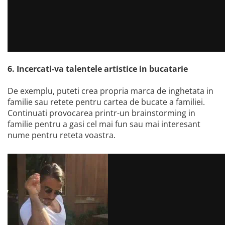
6. Incercati-va talentele artistice in bucatarie
De exemplu, puteti crea propria marca de inghetata in
familie sau retete pentru cartea de bucate a familiei.
Continuati provocarea printr-un brainstorming in
familie pentru a gasi cel mai fun sau mai interesant
nume pentru reteta voastra.