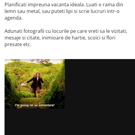
Planificati impreuna vacanta ideala. Luati o rama din
lemn sau metal, sau puteti lipi si scrie lucruri intr-o
agenda.
Adunati fotografii cu locurile pe care vreti sa le vizitati,
mesaje si citate, inimioare de hartie, scoici si flori
presate etc.