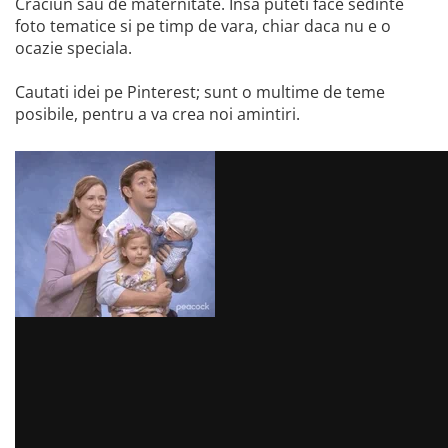
Craciun sau de maternitate. Insa puteti face sedinte
foto tematice si pe timp de vara, chiar daca nu e o
ocazie speciala.
Cautati idei pe Pinterest; sunt o multime de teme
posibile, pentru a va crea noi amintiri.