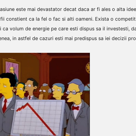
pasiune este mai devastator decat daca ar fi ales o alta ide
ii constient ca la fel o fac si alti oameni. Exista o competit
 ca volum de energie pe care esti dispus sa il investesti, d
ea, in astfel de cazuri esti mai predispus sa iei decizii pr