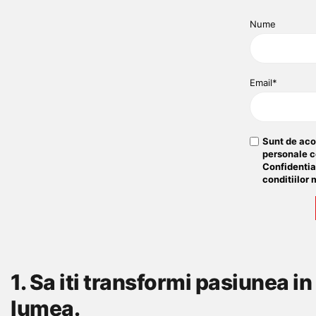
Nume
Email*
Sunt de aco
personale 
Confidentia
conditiilor
m
1. Sa iti transformi pasiunea i
lumea.