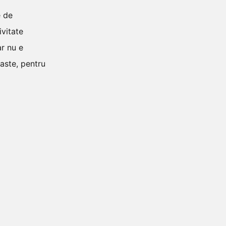
e de
ivitate
ar nu e
oaste, pentru