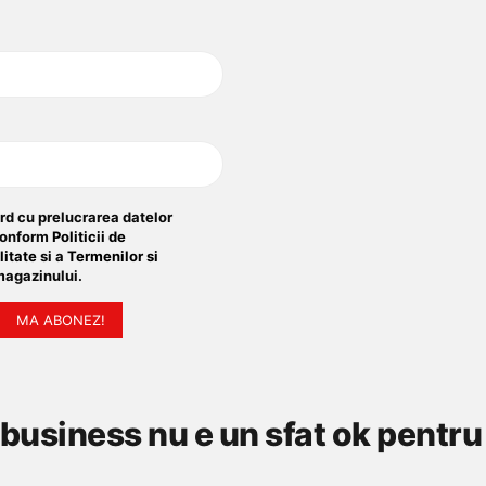
rd cu prelucrarea datelor
conform
Politicii de
litate
si a
Termenilor si
agazinului.
MA ABONEZ!
n business nu e un sfat ok pentru