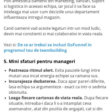
Poti amesteca oamenii din marketing, vanzari, suport
si logistica in aceeasi echipa, iar jocul ii va face sa
inteleaga mai usor cum deciziile unui departament
influenteaza intregul magazin.
Cand oamenii vad aceste legaturi intr-un mod ludic,
devin mai constienti si mai colaborativi in viata reala.
Vezi si:
De ce ar trebui sa incluzi GoFunnel in
programul tau de teambuilding
5. Mini sfaturi pentru manageri
Pastreaza ritmul alert.
Evita pauzele lungi intre
mutari asa incat energia echipei sa ramana sus.
Incurajeaza dezbaterea.
Daca apar pareri diferite,
lasa echipa sa argumenteze - exact ca intr-o sedinta
obisnuita.
Leaga fiecare cartonas de viata reala.
Dupa fiecare
situatie, intreaba-i daca li s-a intamplat ceva
asemanator, atat din pozitia de angajati, cat si din