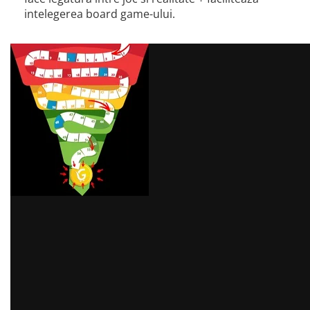
intelegerea board game-ului.