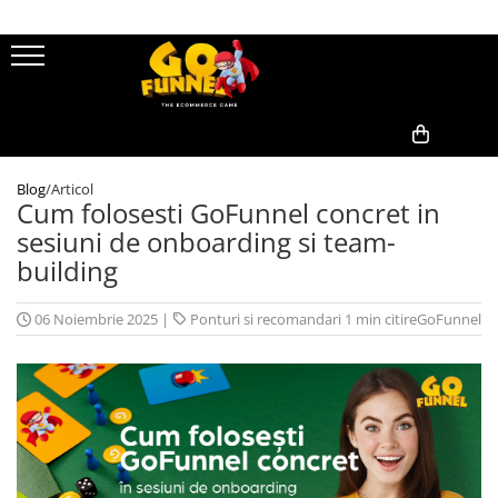
0,00
Blog
/
Articol
Cum folosesti GoFunnel concret in
sesiuni de onboarding si team-
building
06 Noiembrie 2025
|
Ponturi si recomandari
1 min citire
GoFunnel