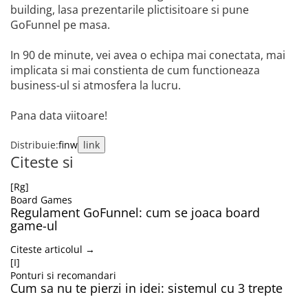
building, lasa prezentarile plictisitoare si pune
GoFunnel pe masa.
In 90 de minute, vei avea o echipa mai conectata, mai
implicata si mai constienta de cum functioneaza
business-ul si atmosfera la lucru.
Pana data viitoare!
Distribuie:
f
in
w
link
Citeste si
[Rg]
Board Games
Regulament GoFunnel: cum se joaca board
game-ul
Citeste articolul →
[I]
Ponturi si recomandari
Cum sa nu te pierzi in idei: sistemul cu 3 trepte