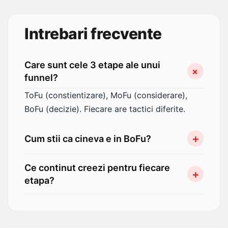
Intrebari frecvente
Care sunt cele 3 etape ale unui
funnel?
ToFu (constientizare), MoFu (considerare),
BoFu (decizie). Fiecare are tactici diferite.
Cum stii ca cineva e in BoFu?
A adaugat in cos, citeste politica de retur,
Ce continut creezi pentru fiecare
verifica plata. Ofera reasigurare.
etapa?
ToFu: educational. MoFu: ghiduri si comparatii.
BoFu: pagini produs, reviews, FAQ.