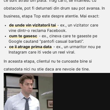
ce sunt atrasi din piata. Trag carti, se intalnesc cu
obstacole, pot fi deturnati din drum sau pot avansa.
In
business, etapa Top este despre atentie. Mai exact:
de unde vin vizitatorii tai
- ex., un vizitator care
vine dintr-o reclama Facebook.
cum te gasesc
- ex., cineva care te gaseste pe
Google cautand ”pantofi casual barbati”.
ce ii atrage prima data
- ex., un urmaritor nou pe
Instagram care iti vede un reel viral.
In aceasta etapa, clientul nu te cunoaste bine si
cateodata nici nu stie daca are nevoie de tine.