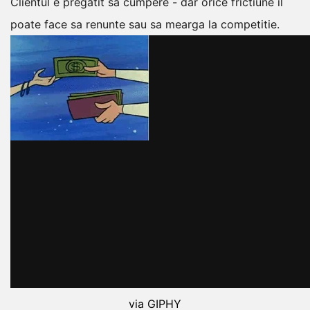
Clientul e pregatit sa cumpere - dar orice frictiune il
poate face sa renunte sau sa mearga la competitie.
via GIPHY