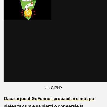
via GIPHY
Daca ai jucat GoFunnel, probabil ai simtit pe
pielea ta cum e sa pierzi o conversie la