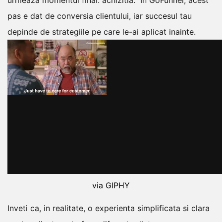
urmeaza momentul final: achizitia.
In GoFunnel, acest
pas e dat de conversia clientului, iar succesul tau
depinde de strategiile pe care le-ai aplicat inainte.
via GIPHY
Inveti ca, in realitate, o experienta simplificata si clara