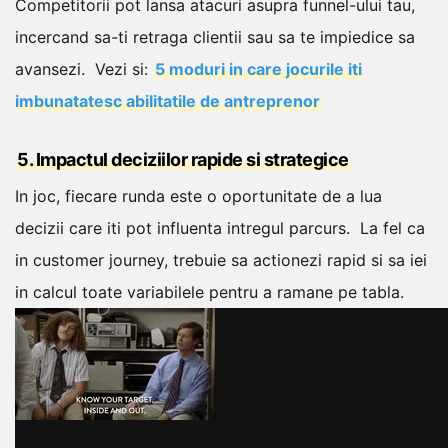
Competitorii pot lansa atacuri asupra funnel-ului tau,
incercand sa-ti retraga clientii sau sa te impiedice sa
avansezi.
Vezi si:
5 moduri in care jocurile iti
imbunatatesc abilitatile de antreprenor
5. Impactul deciziilor rapide si strategice
In joc, fiecare runda este o oportunitate de a lua
decizii care iti pot influenta intregul parcurs.
La fel ca
in customer journey, trebuie sa actionezi rapid si sa iei
in calcul toate variabilele pentru a ramane pe tabla.