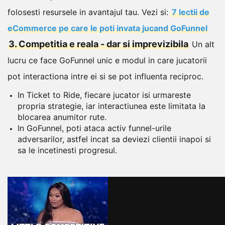
folosesti resursele in avantajul tau.
Vezi si:
7 lectii de
eCommerce pe care le poti invata jucand GoFunnel
3. Competitia e reala - dar si imprevizibila
Un alt
lucru ce face GoFunnel unic e modul in care jucatorii
pot interactiona intre ei si se pot influenta reciproc.
In Ticket to Ride, fiecare jucator isi urmareste
propria strategie, iar interactiunea este limitata la
blocarea anumitor rute.
In GoFunnel, poti ataca activ funnel-urile
adversarilor, astfel incat sa deviezi clientii inapoi si
sa le incetinesti progresul.