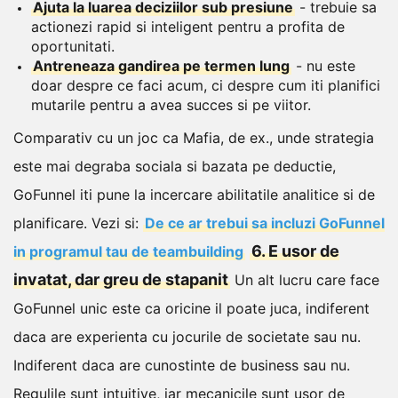
Ajuta la luarea deciziilor sub presiune
- trebuie sa
actionezi rapid si inteligent pentru a profita de
oportunitati.
Antreneaza gandirea pe termen lung
- nu este
doar despre ce faci acum, ci despre cum iti planifici
mutarile pentru a avea succes si pe viitor.
Comparativ cu un joc ca Mafia, de ex., unde strategia
este mai degraba sociala si bazata pe deductie,
GoFunnel iti pune la incercare abilitatile analitice si de
planificare.
Vezi si:
De ce ar trebui sa incluzi GoFunnel
6. E usor de
in programul tau de teambuilding
invatat, dar greu de stapanit
Un alt lucru care face
GoFunnel unic este ca oricine il poate juca, indiferent
daca are experienta cu jocurile de societate sau nu.
Indiferent daca are cunostinte de business sau nu.
Regulile sunt intuitive, iar mecanicile sunt usor de