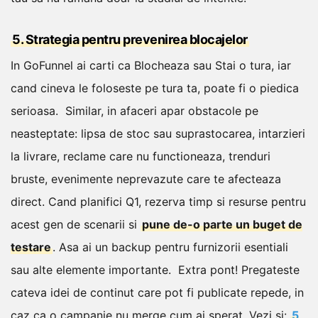
5. Strategia pentru prevenirea blocajelor
In GoFunnel ai carti ca Blocheaza sau Stai o tura, iar
cand cineva le foloseste pe tura ta, poate fi o piedica
serioasa.
Similar, in afaceri apar obstacole pe
neasteptate: lipsa de stoc sau suprastocarea, intarzieri
la livrare, reclame care nu functioneaza, trenduri
bruste, evenimente neprevazute care te afecteaza
direct.
Cand planifici Q1, rezerva timp si resurse pentru
acest gen de scenarii si
pune de-o parte un buget de
testare
. Asa ai un backup pentru furnizorii esentiali
sau alte elemente importante.
Extra pont! Pregateste
cateva idei de continut care pot fi publicate repede, in
caz ca o campanie nu merge cum ai sperat.
Vezi si:
5