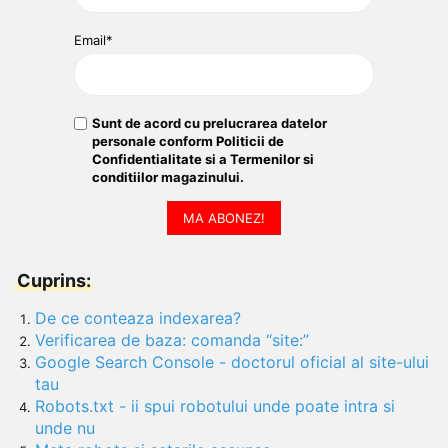
Email*
Sunt de acord cu prelucrarea datelor
personale conform
Politicii de
Confidentialitate
si a
Termenilor si
conditiilor
magazinului.
MA ABONEZ!
Cuprins:
De ce conteaza indexarea?
Verificarea de baza: comanda “site:”
Google Search Console - doctorul oficial al site-ului
tau
Robots.txt - ii spui robotului unde poate intra si
unde nu