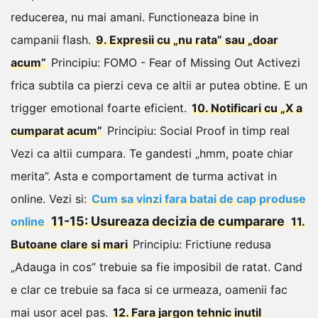
reducerea, nu mai amani. Functioneaza bine in
campanii flash.
9. Expresii cu „nu rata” sau „doar
acum”
Principiu: FOMO - Fear of Missing Out
Activezi
frica subtila ca pierzi ceva ce altii ar putea obtine. E un
trigger emotional foarte eficient.
10. Notificari cu „X a
cumparat acum”
Principiu: Social Proof in timp real
Vezi ca altii cumpara. Te gandesti „hmm, poate chiar
merita”. Asta e comportament de turma activat in
online.
Vezi si:
Cum sa vinzi fara batai de cap produse
11-15: Usureaza decizia de cumparare
online
11.
Butoane clare si mari
Principiu: Frictiune redusa
„Adauga in cos” trebuie sa fie imposibil de ratat. Cand
e clar ce trebuie sa faca si ce urmeaza, oamenii fac
mai usor acel pas.
12. Fara jargon tehnic inutil