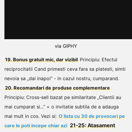
via GIPHY
19. Bonus gratuit mic, dar vizibil
Principiu: Efectul
reciprocitatii
Cand primesti ceva fara sa platesti, simti
nevoia sa „dai inapoi” - in cazul nostru, cumparand.
20. Recomandari de produse complementare
Principiu: Cross-sell bazat pe similaritate
„Clientii au
mai cumparat si...” = o invitatie subtila de a adauga
mai mult in cos.
Vezi si:
O lista cu 30 de provocari pe
21-25: Atasament
care le poti incepe chiar azi