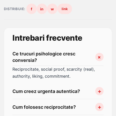
DISTRIBUIE:
f
in
w
link
Intrebari frecvente
Ce trucuri psihologice cresc
conversia?
Reciprocitate, social proof, scarcity (real),
authority, liking, commitment.
Cum creez urgenta autentica?
Deadline-uri reale, comunica vizibil cand
Cum folosesc reciprocitate?
stocul scade, onoreaza promisiunile.